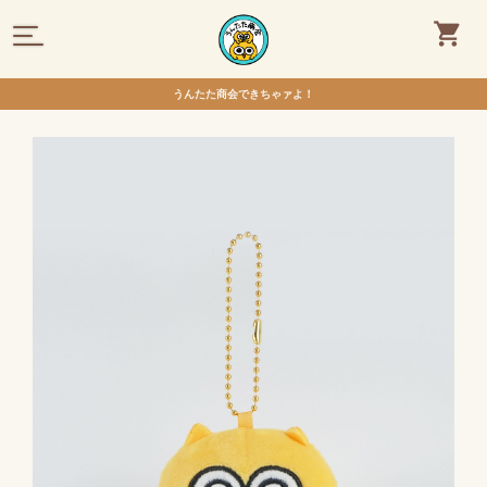
うんたた商会できちゃァよ！