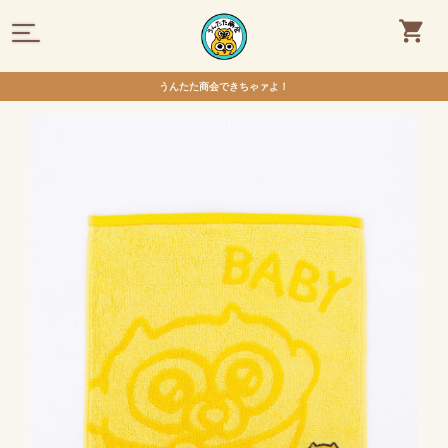
うんたた商会できちゃァよ！