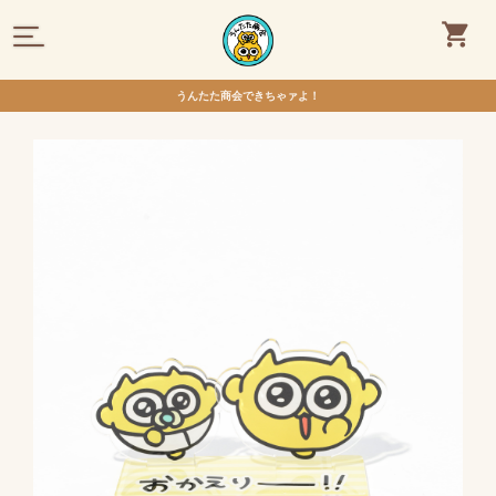
うんたた商会できちゃァよ！