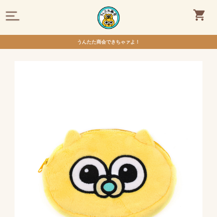
うんたた商会できちゃァよ！