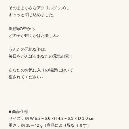
そのまま小さなアクリルグッズに
ギュッと閉じ込めました。
6種類の中から、
どの子が届くかはお楽しみ♪
うんたの元気な姿は、
毎日をがんばるあなたの元気の素！
あなたのお気に入りの場所において
癒されてください♪
■ 商品仕様
サイズ：約 W 5.2～6.6 ×H 4.2～6.3 × D 1.0 cm
重さ：約 35～42 g（商品により異なります）