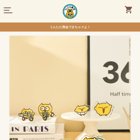
うんたた商会できちゃァよ！